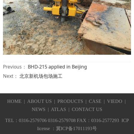
Previous：
BHD-215 applied in Beijing
Next：
北京新机场包场施工
HOME
|
ABOUT US
|
PRODUCTS
|
CASE
|
VIEDO
|
NEWS
|
ATLAS
|
CONTACT US
TEL：0316-2579706 0316-2579708 FAX：0316-257729
3 ICP
license
：
冀ICP备17011193号