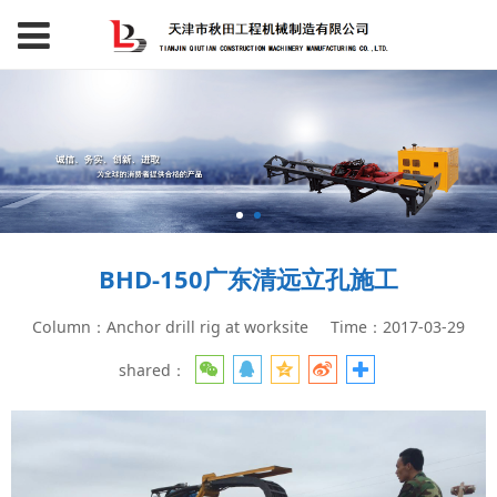
BHD-150广东清远立孔施工
Column：Anchor drill rig at worksite
Time：2017-03-29
shared：