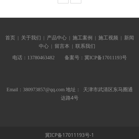
首页
|
关于我们
|
产品中心
|
施工案例
|
施工视频
|
新闻
中心
|
留言本
|
联系我们
电话：13780463482
备案号：
冀ICP备17011193号
天津市武清区东马圈通
Email：380973857@qq.com 地址：
达路4号
冀ICP备17011193号-1